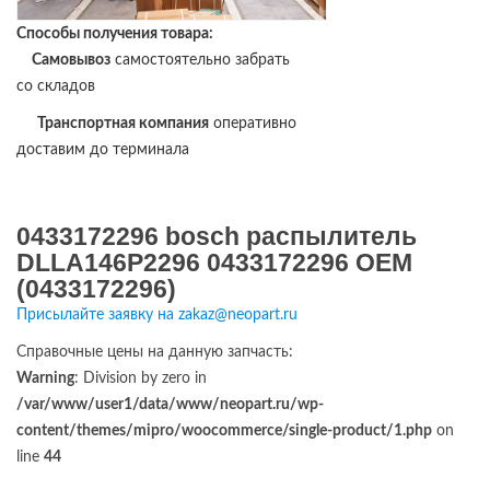
Способы получения товара:
Самовывоз
самостоятельно забрать
со складов
Транспортная компания
оперативно
доставим до терминала
0433172296 bosch распылитель
DLLA146P2296 0433172296 OEM
(0433172296)
Присылайте заявку на zakaz@neopart.ru
Справочные цены на данную запчасть:
Warning
: Division by zero in
/var/www/user1/data/www/neopart.ru/wp-
content/themes/mipro/woocommerce/single-product/1.php
on
line
44