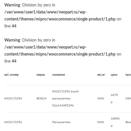
Warning
: Division by zero in
/var/www/user1/data/www/neopart.ru/wp-
content/themes/mipro/woocommerce/single-product/1.php
on
line
44
Warning
: Division by zero in
/var/www/user1/data/www/neopart.ru/wp-
content/themes/mipro/woocommerce/single-product/1.php
on
line
44
кат. номер
марка
название
вес,кг
цена
про
0433172296 bosch
6670
0433172296
BOSCH
распылитель
NAN
OE
р.
DLLA146P2296
10090
0433172296
Распылитель
NAN
Bos
р.