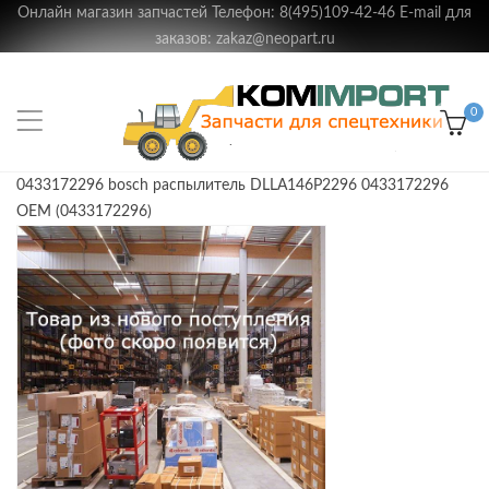
Онлайн магазин запчастей Телефон: 8(495)109-42-46 E-mail для
заказов: zakaz@neopart.ru
0
0433172296 bosch распылитель DLLA146P2296 0433172296
OEM (0433172296)