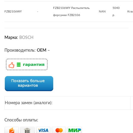
FZB2106WY Распылитель
5040
FZB2106WY
-
NAN
Kra
форсунки FZB2106
р.
Марка:
BOSCH
Производитель:
OEM
–
Номера замен (аналоги):
Способы оплаты: