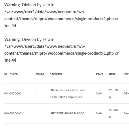
Warning
: Division by zero in
/var/www/user1/data/www/neopart.ru/wp-
content/themes/mipro/woocommerce/single-product/1.php
on
line
44
Warning
: Division by zero in
/var/www/user1/data/www/neopart.ru/wp-
content/themes/mipro/woocommerce/single-product/1.php
on
line
44
кат. номер
марка
название
вес,кг
цена
про
Шестеренный насос Bosch
25370
0440020065
-
NAN
OE
0440020065 (Оригинал)
р.
23300
0440020065
ШЕСТЕРЕННЫЙ НАСОС
NAN
Bos
р.