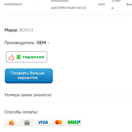
0440020065
23390
0440020065
-
NAN
Bos
ШЕСТЕРЕННЫЙ НАСОС
р.
Марка:
BOSCH
Производитель:
OEM
–
Номера замен (аналоги):
Способы оплаты: