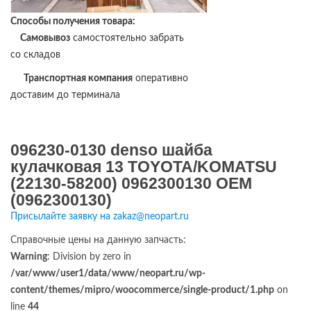
Способы получения товара:
Самовывоз
самостоятельно забрать
со складов
Транспортная компания
оперативно
доставим до терминала
096230-0130 denso шайба
кулачковая 13 TOYOTA/KOMATSU
(22130-58200) 0962300130 OEM
(0962300130)
Присылайте заявку на zakaz@neopart.ru
Справочные цены на данную запчасть:
Warning
: Division by zero in
/var/www/user1/data/www/neopart.ru/wp-
content/themes/mipro/woocommerce/single-product/1.php
on
line
44