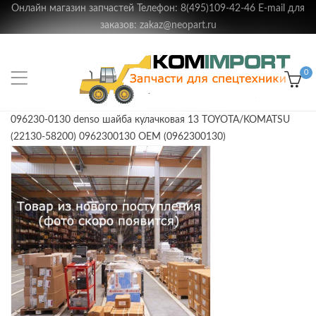
Онлайн магазин запчастей Телефон: 8(495)109-42-46 E-mail для
заказов: zakaz@neopart.ru
0
096230-0130 denso шайба кулачковая 13 TOYOTA/KOMATSU
(22130-58200) 0962300130 OEM (0962300130)