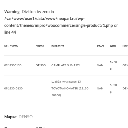
Warning
: Division by zero in
/var/www/user1/data/www/neopart.ru/wp-
content/themes/mipro/woocommerce/single-product/1.php
on
line
44
кат. номер
марка
название
вес,кг
цена
про
5270
0962300130
DENSO
CAMPLATE SUB-ASSY,
NAN
OE
р.
Шайба кулачковая 13
5320
096230-0130
TOYOTA/KOMATSU (22130-
NAN
DE
р.
58200)
Марка:
DENSO