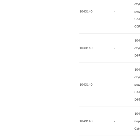
сту
1043140
-
ред
CAT
CG
104
1043140
-
сту
D9R
104
сту
1043140
-
ред
CAT
D9T
104
1043140
-
бор
Cate