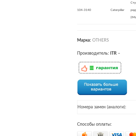
Сту
104-3140
Caterpillar
ред
(IM
Марка:
OTHERS
Производитель:
ITR
–
Номера замен (аналоги):
Способы оплаты: