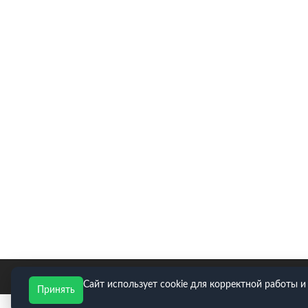
E-mail для заявок: zakaz@neopart.ru. Телефон:
8(495)
Сайт использует cookie для корректной работы и
Принять