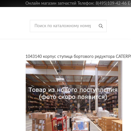
Онлайн магазин запчастей Телефон: 8(495)109-42-46 E-m
1043140 корпус ступица бортового редуктора CATERPI