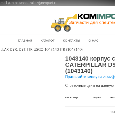
ail для заказов: zakaz@neopart.ru
ГЛАВНАЯ
КАТАЛОГ
КОНТАКТЫ
О НАС
LLAR D9R, D9T, ITR USCO 1043140 ITR (1043140)
1043140 корпус 
CATERPILLAR D9R
(1043140)
Присылайте заявку на zakaz@
Справочные цены на данную 
кат. номер
марка
наз
104