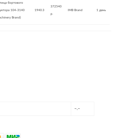
пица бортового
372540
уктора 104-3140
1940.3
IMB Brand
1 день
р.
achinery Brand)
–.–