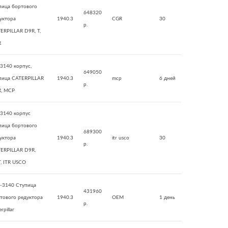
пица бортового
648320
уктора
1940.3
CGR
30
р.
ERPILLAR D9R, T,
R
3140 корпус,
649050
пица CATERPILLAR
1940.3
mcp
6 дней
р.
, MCP
3140 корпус
пица бортового
689300
уктора
1940.3
itr usco
30
р.
ERPILLAR D9R,
, ITR USCO
-3140 Ступица
431960
тового редуктора
1940.3
OEM
1 день
р.
rpillar