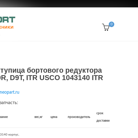
0
ступица бортового редуктора
, D9T, ITR USCO 1043140 ITR
neopart.ru
запчасть:
срок
вание
вес,кг
цена
производитель
доставки
3140 корпус,