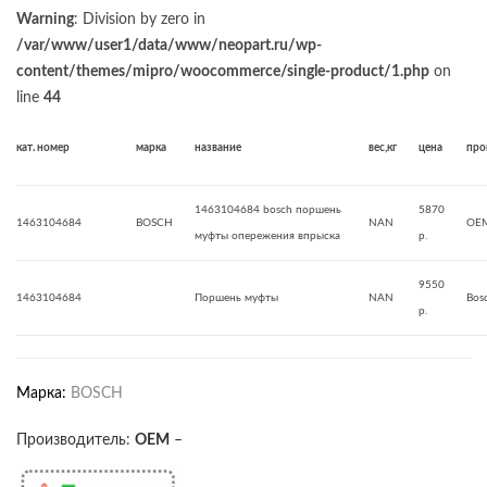
Warning
: Division by zero in
/var/www/user1/data/www/neopart.ru/wp-
content/themes/mipro/woocommerce/single-product/1.php
on
line
44
кат. номер
марка
название
вес,кг
цена
про
1463104684 bosch поршень
5870
1463104684
BOSCH
NAN
OE
муфты опережения впрыска
р.
9550
1463104684
Поршень муфты
NAN
Bos
р.
Марка:
BOSCH
Производитель:
OEM
–