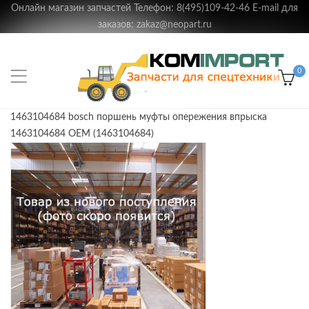
Онлайн магазин запчастей Телефон: 8(495)109-42-46 E-mail для
заказов: zakaz@neopart.ru
0
1463104684 bosch поршень муфты опережения впрыска
1463104684 OEM (1463104684)