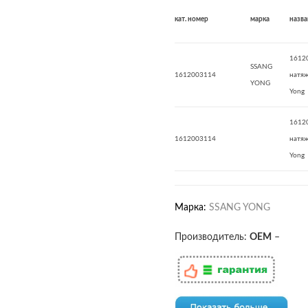
кат. номер
марка
назва
1612
SSANG
1612003114
натяж
YONG
Yong
1612
1612003114
натяж
Yong
Марка:
SSANG YONG
Производитель:
OEM
–