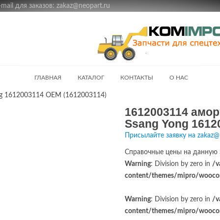
ail для заказов: zakaz@neopart.ru
ГЛАВНАЯ
КАТАЛОГ
КОНТАКТЫ
О НАС
ng 1612003114 OEM (1612003114)
1612003114 амор
Ssang Yong 1612
Присылайте заявку на zakaz@
Справочные цены на данную 
Warning
: Division by zero in
/v
content/themes/mipro/woocom
Warning
: Division by zero in
/v
content/themes/mipro/woocom