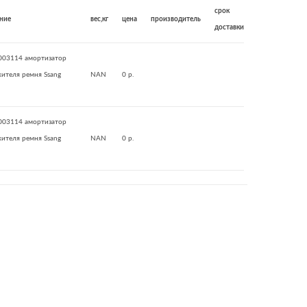
срок
ние
вес,кг
цена
производитель
доставки
003114 амортизатор
ителя ремня Ssang
NAN
0 р.
003114 амортизатор
ителя ремня Ssang
NAN
0 р.