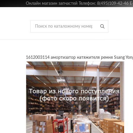
Онлайн магазин запчастей Телефон: 8(495)109-42-46 E-m
1612003114 амортизатор натяжителя ремня Ssang Yo