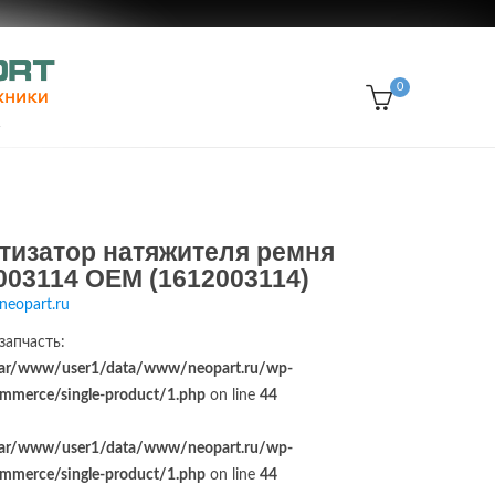
0
тизатор натяжителя ремня
003114 OEM (1612003114)
neopart.ru
запчасть:
ar/www/user1/data/www/neopart.ru/wp-
merce/single-product/1.php
on line
44
ar/www/user1/data/www/neopart.ru/wp-
merce/single-product/1.php
on line
44