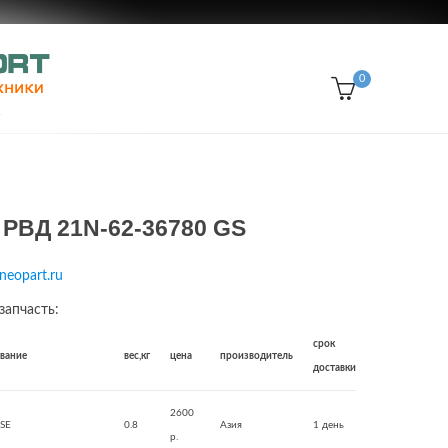
0
 РВД 21N-62-36780 GS
neopart.ru
запчасть:
срок
звание
вес,кг
цена
производитель
доставки
2600
SE
0.8
Азия
1 день
р.