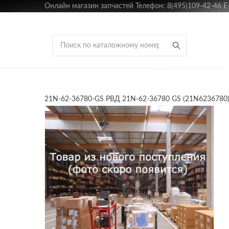
Онлайн магазин запчастей Телефон: 8(495)109-42-46 E-m
21N-62-36780-GS РВД 21N-62-36780 GS (21N6236780