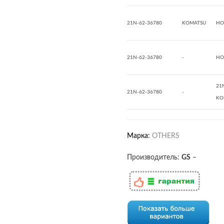
21N-62-36780
KOMATSU
HO
21N-62-36780
-
HO
21
21N-62-36780
-
KO
Марка:
OTHERS
Производитель:
GS
–