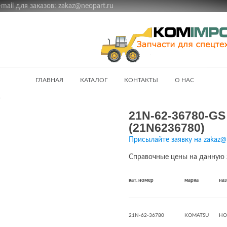
ail для заказов: zakaz@neopart.ru
ГЛАВНАЯ
КАТАЛОГ
КОНТАКТЫ
О НАС
)
21N-62-36780-GS
(21N6236780)
Присылайте заявку на zakaz@
Справочные цены на данную 
кат. номер
марка
на
21N-62-36780
KOMATSU
HO