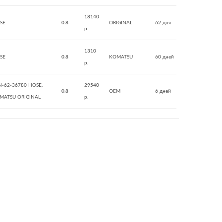
18140
SE
0.8
ORIGINAL
62 дня
р.
1310
SE
0.8
KOMATSU
60 дней
р.
N-62-36780 HOSE,
29540
0.8
OEM
6 дней
MATSU ORIGINAL
р.