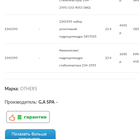
стабилизатора) 234-
р.
GAS
2595/153-9053 (WG)
2342595 набор
4650
2342595
-
уплотнений
22.4
OE
р.
гидроцилиндра 1857035
Ремкомплект
3690
KP
2342595
-
гидроцилиндра
22.4
р.
HYD
стабилизатора 234-2595
Марка:
OTHERS
Производитель:
G.A SPA
–