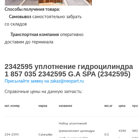
Способы получения товара:
Самовывоз
самостоятельно забрать
со складов
Транспортная компания
оперативно
доставим до терминала
2342595 уплотнение гидроцилиндра
1 857 035 2342595 G.A SPA (2342595)
Присылайте заявку на zakaz@neopart.ru
Справочные цены на данную запчасть:
кат. номер
марка
название
вес,кг
цена
про
Набор уплотнений
(ремкомплект цилиндра
4340
WO
234-2595
Caterpillar
0.3