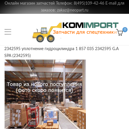
Онлайн магазин запчастей Телефон: 8(495)109-42-46 E-mail для
заказов: zakaz@neopart.ru
0
2342595 уплотнение гидроцилиндра 1 857 035 2342595 G.A
SPA (2342595)