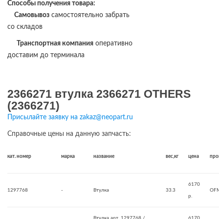
Способы получения товара:
Самовывоз
самостоятельно забрать
со складов
Транспортная компания
оперативно
доставим до терминала
2366271 втулка 2366271 OTHERS
(2366271)
Присылайте заявку на zakaz@neopart.ru
Справочные цены на данную запчасть:
кат. номер
марка
название
вес,кг
цена
про
6170
1297768
-
Втулка
33.3
OF
р.
Втулка арт. 1297768 /
6170