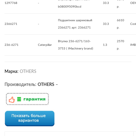
1297768
-
33.3
OE
b080095090bcd
р.
Подшипник шариковый
6610
2366271
-
33.3
Cos
2366271 арт. 2366271
р.
Втулка 236-6271/163-
2570
236-6271
Caterpillar
1.3
IMB
3753 ( IMachinery brand)
р.
Марка:
OTHERS
Производитель:
OTHERS
–