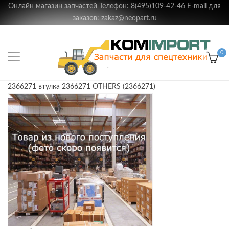
Онлайн магазин запчастей Телефон: 8(495)109-42-46 E-mail для
заказов: zakaz@neopart.ru
0
2366271 втулка 2366271 OTHERS (2366271)