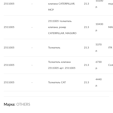
10200
2511005
-
клапана CATERPILLAR,
21.3
mcp
р.
MCP
2511005 толкатель
10430
2511005
-
клапана, рокер
21.3
MA
р.
CATERPILLAR, MAGURO
5370
2511005
-
Толкатель
21.3
ITR
р.
Толкатель клапана
6730
2511005
-
21.3
Cos
2511005 арт. 2511005
р.
4440
2511005
-
Толкатель CAT
21.3
р.
Марка:
OTHERS