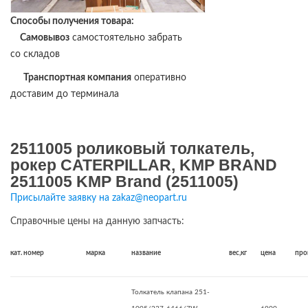
Способы получения товара:
Самовывоз
самостоятельно забрать
со складов
Транспортная компания
оперативно
доставим до терминала
2511005 роликовый толкатель,
рокер CATERPILLAR, KMP BRAND
2511005 KMP Brand (2511005)
Присылайте заявку на zakaz@neopart.ru
Справочные цены на данную запчасть:
кат. номер
марка
название
вес,кг
цена
про
Толкатель клапана 251-