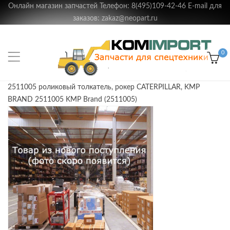
Онлайн магазин запчастей Телефон: 8(495)109-42-46 E-mail для
заказов: zakaz@neopart.ru
0
2511005 роликовый толкатель, рокер CATERPILLAR, KMP
BRAND 2511005 KMP Brand (2511005)