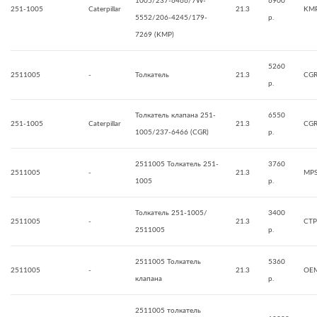
1005/237-6466/7W-
6900
251-1005
Caterpillar
21.3
KMP
5552/206-4245/179-
р.
7269 (KMP)
5260
2511005
-
Толкатель
21.3
CG
р.
Толкатель клапана 251-
6550
251-1005
Caterpillar
21.3
CG
1005/237-6466 (CGR)
р.
2511005 Толкатель 251-
3760
2511005
-
21.3
MP
1005
р.
Толкатель 251-1005/
3400
2511005
-
21.3
CTP
2511005
р.
2511005 Толкатель
5360
2511005
-
21.3
OE
клапана
р.
2511005 толкатель