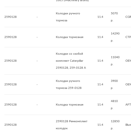
1665 (IMachinery Brand)
Колодки ручного
5070
2590128
-
11.4
CG
тормоза
р.
14290
2590128
-
Колодка тормозная
11.4
CTP
р.
Колодки со скобой
11040
2590128
-
комплект Caterpillar
11.4
OE
р.
2590128, 259-0128 A
Колодки ручного
3900
2590128
-
11.4
OE
тормоза 259-0128
р.
4810
2590128
-
Колодка тормозная
11.4
AF
р.
2590128 Ремкомплект
12850
2590128
11.4
Blu
колодок
р.