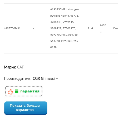
6193750M91 Колодки
ручника 48646, 48771,
4203440, 9969115,
4690
6193750M91
-
9968927, 87309170,
11.4
Car
р.
6193750M91, 564765,
564763, 2590128, 259-
0128
Марка:
CAT
Производитель:
CGR Ghinassi
–