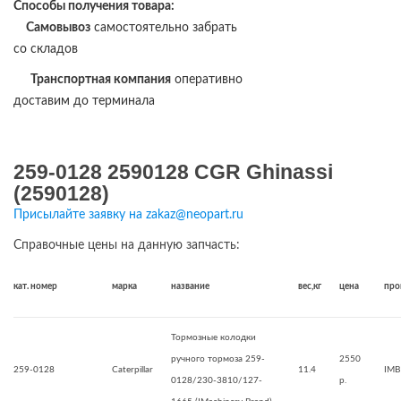
Способы получения товара:
Самовывоз
самостоятельно забрать
со складов
Транспортная компания
оперативно
доставим до терминала
259-0128 2590128 CGR Ghinassi
(2590128)
Присылайте заявку на zakaz@neopart.ru
Справочные цены на данную запчасть:
кат. номер
марка
название
вес,кг
цена
про
Тормозные колодки
ручного тормоза 259-
2550
259-0128
Caterpillar
11.4
IMB
0128/230-3810/127-
р.