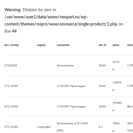
Warning
: Division by zero in
/var/www/user1/data/www/neopart.ru/wp-
content/themes/mipro/woocommerce/single-product/1.php
on
line
44
кат. номер
марка
название
вес,кг
цена
про
5670
2720390
-
Уплотнение
NAN
CTP
р.
12850
272-0390
2720390 Прокладка
NAN
CTP
р.
19580
272-0390
2720390 Прокладка
NAN
Blu
р.
Уплотнение 272-0390
7800
WO
272-0390
Caterpillar
0.1
(WG)
р.
GAS