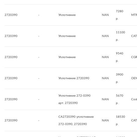
7280
2720390
-
Уплотнение
NAN
MT
р.
11100
2720390
-
Уплотнение
NAN
CAT
р.
9540
2720390
-
Уплотнение
NAN
CG
р.
3900
2720390
-
Уплотнение 2720390
NAN
OE
р.
Уплотнение 272-0390
5670
2720390
-
NAN
Cos
арт. 2720390
р.
CA2720390 уплотнение
18530
2720390
-
NAN
CAT
272-0390, 2720390
р.