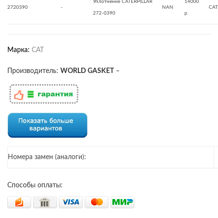
Уплотнение CATERPILLAR
14000
2720390
-
NAN
CAT
272-0390
р.
Марка:
CAT
Производитель:
WORLD GASKET
–
Номера замен (аналоги):
Способы оплаты: