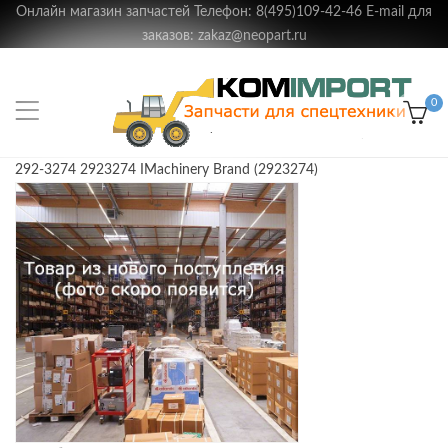
Онлайн магазин запчастей Телефон: 8(495)109-42-46 E-mail для
заказов: zakaz@neopart.ru
0
292-3274 2923274 IMachinery Brand (2923274)