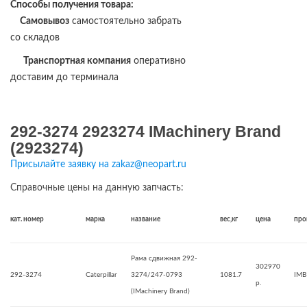
Способы получения товара:
Самовывоз
самостоятельно забрать
со складов
Транспортная компания
оперативно
доставим до терминала
292-3274 2923274 IMachinery Brand
(2923274)
Присылайте заявку на zakaz@neopart.ru
Справочные цены на данную запчасть:
кат. номер
марка
название
вес,кг
цена
про
Рама сдвижная 292-
302970
292-3274
Caterpillar
3274/247-0793
1081.7
IMB
р.
(IMachinery Brand)