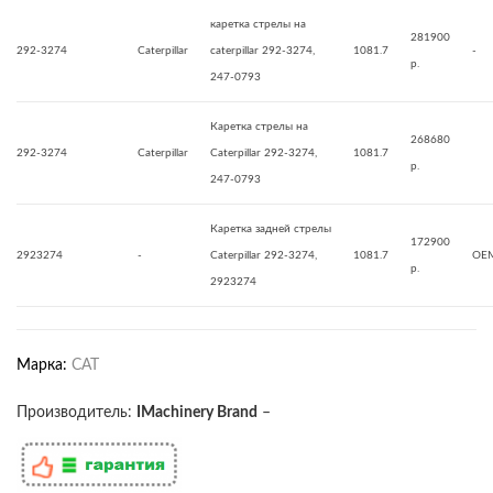
каретка стрелы на
281900
292-3274
Caterpillar
caterpillar 292-3274,
1081.7
-
р.
247-0793
Каретка стрелы на
268680
292-3274
Caterpillar
Caterpillar 292-3274,
1081.7
р.
247-0793
Каретка задней стрелы
172900
2923274
-
Caterpillar 292-3274,
1081.7
OE
р.
2923274
Марка:
CAT
Производитель:
IMachinery Brand
–