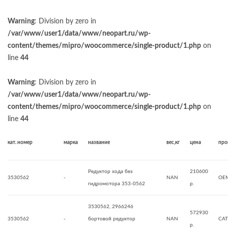
Warning
: Division by zero in
/var/www/user1/data/www/neopart.ru/wp-
content/themes/mipro/woocommerce/single-product/1.php
on
line
44
Warning
: Division by zero in
/var/www/user1/data/www/neopart.ru/wp-
content/themes/mipro/woocommerce/single-product/1.php
on
line
44
кат. номер
марка
название
вес,кг
цена
про
Редуктор хода без
210600
3530562
-
NAN
OE
гидромотора 353-0562
р.
3530562, 2966246
572930
3530562
-
бортовой редуктор
NAN
CAT
р.