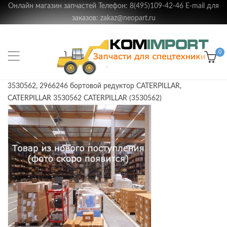
Онлайн магазин запчастей Телефон: 8(495)109-42-46 E-mail для
заказов: zakaz@neopart.ru
0
3530562, 2966246 бортовой редуктор CATERPILLAR,
CATERPILLAR 3530562 CATERPILLAR (3530562)