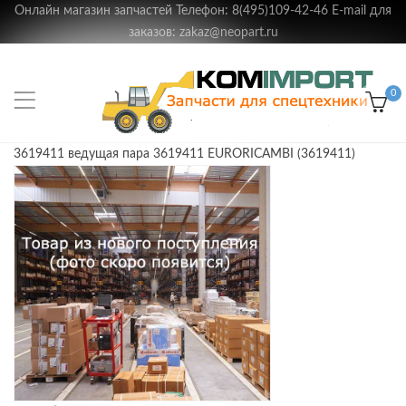
Онлайн магазин запчастей Телефон: 8(495)109-42-46 E-mail для
заказов: zakaz@neopart.ru
0
3619411 ведущая пара 3619411 EURORICAMBI (3619411)