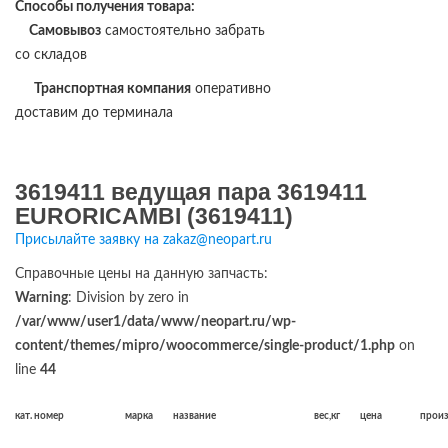
Способы получения товара:
Самовывоз
самостоятельно забрать
со складов
Транспортная компания
оперативно
доставим до терминала
3619411 ведущая пара 3619411
EURORICAMBI (3619411)
Присылайте заявку на zakaz@neopart.ru
Справочные цены на данную запчасть:
Warning
: Division by zero in
/var/www/user1/data/www/neopart.ru/wp-
content/themes/mipro/woocommerce/single-product/1.php
on
line
44
кат. номер
марка
название
вес,кг
цена
прои