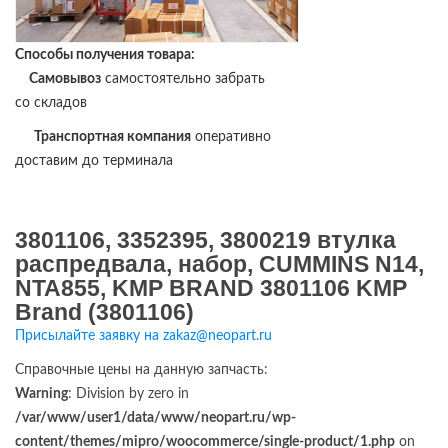
Способы получения товара:
Самовывоз
самостоятельно забрать
со складов
Транспортная компания
оперативно
доставим до терминала
3801106, 3352395, 3800219 втулка
распредвала, набор, CUMMINS N14,
NTA855, KMP BRAND 3801106 KMP
Brand (3801106)
Присылайте заявку на zakaz@neopart.ru
Справочные цены на данную запчасть:
Warning
: Division by zero in
/var/www/user1/data/www/neopart.ru/wp-
content/themes/mipro/woocommerce/single-product/1.php
on