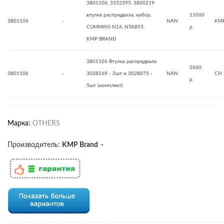
3801106, 3352395, 3800219
втулка распредвала, набор,
11060
3801106
-
NAN
KMP
CUMMINS N14, NTA855,
р.
KMP BRAND
3801106 Втулка распредвала
2660
3801106
-
3028269 - 2шт и 3028075 -
NAN
CH
р.
5шт (комплект)
Марка:
OTHERS
Производитель:
KMP Brand
–