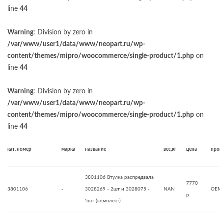
line
44
Warning
: Division by zero in
/var/www/user1/data/www/neopart.ru/wp-
content/themes/mipro/woocommerce/single-product/1.php
on
line
44
Warning
: Division by zero in
/var/www/user1/data/www/neopart.ru/wp-
content/themes/mipro/woocommerce/single-product/1.php
on
line
44
кат. номер
марка
название
вес,кг
цена
про
3801106 Втулка распредвала
7770
3801106
-
3028269 - 2шт и 3028075 -
NAN
OE
р.
5шт (комплект)