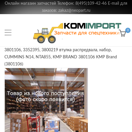
Онлайн магазин запчастей Телефон: 8(495)109-42-46 E-mail для
заказов: zakaz@neopart.ru
0
3801106, 3352395, 3800219 втулка распредвала, набор,
CUMMINS N14, NTA855, KMP BRAND 3801106 KMP Brand
(3801106)