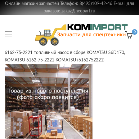
Онлайн магазин запчастей Телефон: 8(495)109-42-46 E-mail для
заказов: zakaz@neopart.ru
0
6162-75-2221 топливный насос в сборе KOMATSU S6D170,
KOMATSU 6162-75-2221 KOMATSU (6162752221)