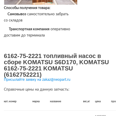
Способы получения товара:
Самовывоз
самостоятельно забрать
со складов
Транспортная компания
оперативно
доставим до терминала
6162-75-2221 топливный насос в
сборе KOMATSU S6D170, KOMATSU
6162-75-2221 KOMATSU
(6162752221)
Присылайте заявку на zakaz@neopart.ru
Справочные цены на данную запчасть:
кат. номер
марка
название
вес,кг
цена
про