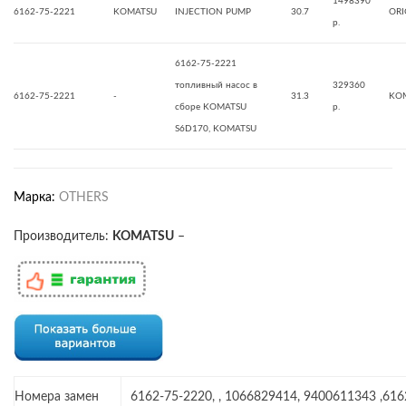
1498390
6162-75-2221
KOMATSU
INJECTION PUMP
30.7
ORI
р.
6162-75-2221
топливный насос в
329360
6162-75-2221
-
31.3
KO
сборе KOMATSU
р.
S6D170, KOMATSU
Марка:
OTHERS
Производитель:
KOMATSU
–
Номера замен
6162-75-2220, , 1066829414, 9400611343 ,616