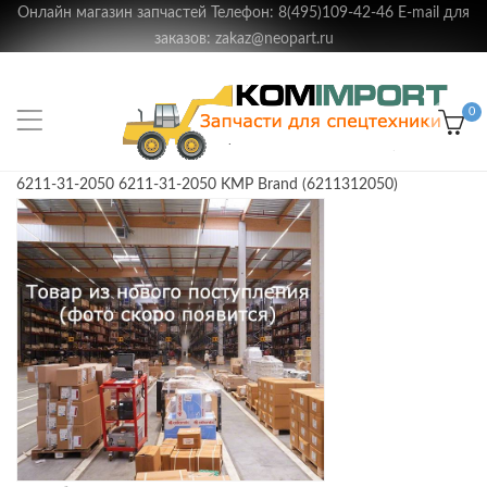
Онлайн магазин запчастей Телефон: 8(495)109-42-46 E-mail для
заказов: zakaz@neopart.ru
0
6211-31-2050 6211-31-2050 KMP Brand (6211312050)