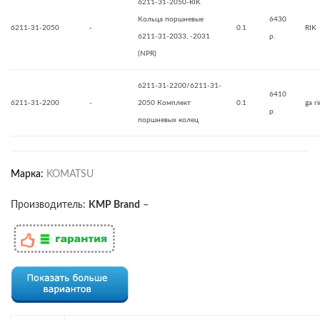
6211-31-2050-RIK
Кольца поршневые
6430
6211-31-2050
-
0.1
RIK
6211-31-2033, -2031
р.
(NPR)
6211-31-2200/6211-31-
6410
6211-31-2200
-
2050 Комплект
0.1
ga r
р.
поршневых колец
Марка:
KOMATSU
Производитель:
KMP Brand
–