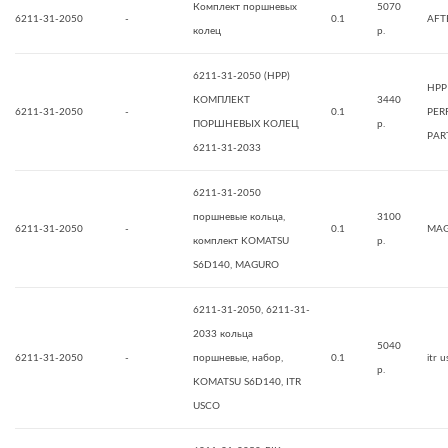
Комплект поршневых
5070
6211-31-2050
-
0.1
AFT
колец
р.
6211-31-2050 (HPP)
HPP
КОМПЛЕКТ
3440
6211-31-2050
-
0.1
PER
ПОРШНЕВЫХ КОЛЕЦ
р.
PAR
6211-31-2033
6211-31-2050
поршневые кольца,
3100
6211-31-2050
-
0.1
MA
комплект KOMATSU
р.
S6D140, MAGURO
6211-31-2050, 6211-31-
2033 кольца
5040
6211-31-2050
-
поршневые, набор,
0.1
itr 
р.
KOMATSU S6D140, ITR
USCO