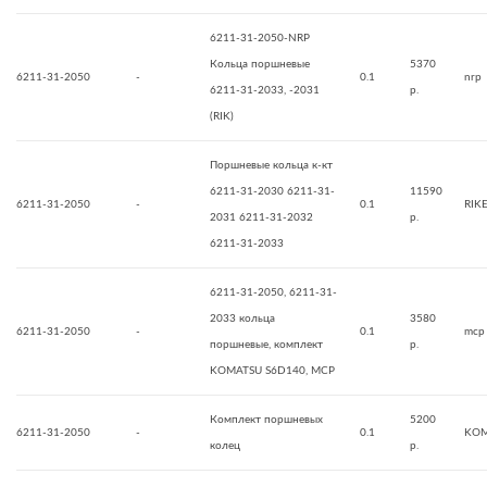
6211-31-2050-NRP
Кольца поршневые
5370
6211-31-2050
-
0.1
nrp
6211-31-2033, -2031
р.
(RIK)
Поршневые кольца к-кт
6211-31-2030 6211-31-
11590
6211-31-2050
-
0.1
RIK
2031 6211-31-2032
р.
6211-31-2033
6211-31-2050, 6211-31-
2033 кольца
3580
6211-31-2050
-
0.1
mcp
поршневые, комплект
р.
KOMATSU S6D140, MCP
Комплект поршневых
5200
6211-31-2050
-
0.1
KOM
колец
р.