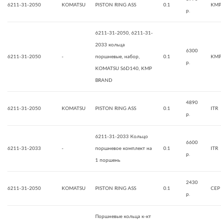
6211-31-2050
KOMATSU
PISTON RING ASS
0.1
KMP
р.
6211-31-2050, 6211-31-
2033 кольца
6300
6211-31-2050
-
поршневые, набор,
0.1
KMP
р.
KOMATSU S6D140, KMP
BRAND
4890
6211-31-2050
KOMATSU
PISTON RING ASS
0.1
ITR
р.
6211-31-2033 Кольцо
6600
6211-31-2033
-
поршневое комплект на
0.1
ITR
р.
1 поршень
2430
6211-31-2050
KOMATSU
PISTON RING ASS
0.1
CEP
р.
Поршневые кольца к-кт