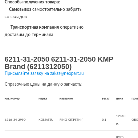
Способы получения товара:
Самовывоз
самостоятельно забрать
со складов
Транспортная компания
оперативно
доставим до терминала
6211-31-2050 6211-31-2050 KMP
Brand (6211312050)
Присылайте заявку на zakaz@neopart.ru
Справочные цены на данную запчасть:
кат. номер
марка
название
вес,кг
цена
про
12840
6216-34-2990
KOMATSU
RING KIT,PSTN (
0.1
ORI
р.
8970