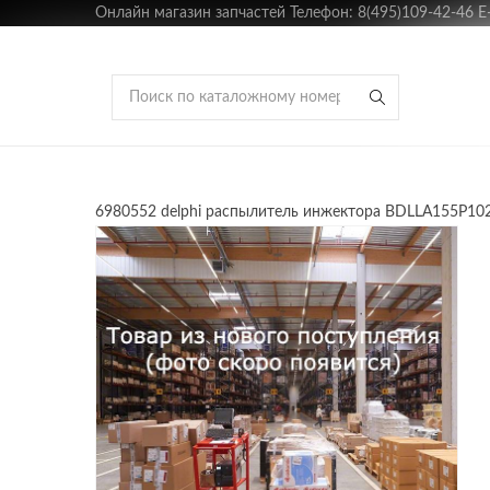
Онлайн магазин запчастей Телефон: 8(495)109-42-46 E-m
6980552 delphi распылитель инжектора BDLLA155P1