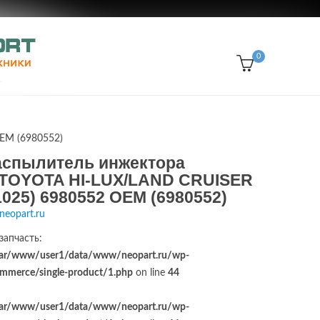
0
EM (6980552)
распылитель инжектора
TOYOTA HI-LUX/LAND CRUISER
025) 6980552 OEM (6980552)
neopart.ru
запчасть:
ar/www/user1/data/www/neopart.ru/wp-
merce/single-product/1.php
on line
44
ar/www/user1/data/www/neopart.ru/wp-