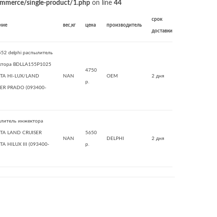
merce/single-product/1.php
on line
44
срок
ние
вес,кг
цена
производитель
доставки
52 delphi распылитель
ктора BDLLA155P1025
4750
TA HI-LUX/LAND
NAN
OEM
2 дня
р.
SER PRADO (093400-
литель инжектора
TA LAND CRUISER
5650
NAN
DELPHI
2 дня
A HILUX III (093400-
р.