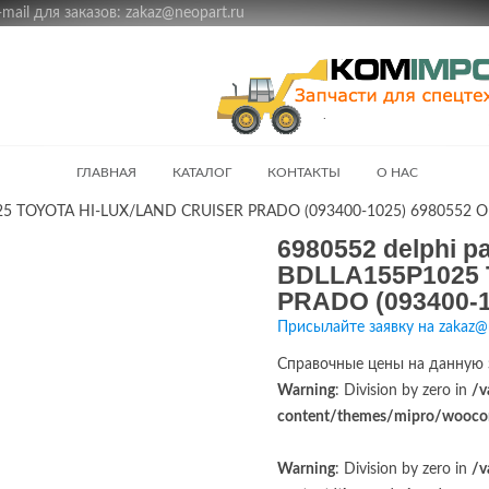
ail для заказов: zakaz@neopart.ru
ГЛАВНАЯ
КАТАЛОГ
КОНТАКТЫ
О НАС
025 TOYOTA HI-LUX/LAND CRUISER PRADO (093400-1025) 6980552 O
6980552 delphi 
BDLLA155P1025 
PRADO (093400-1
Присылайте заявку на zakaz@
Справочные цены на данную 
Warning
: Division by zero in
/v
content/themes/mipro/woocom
Warning
: Division by zero in
/v