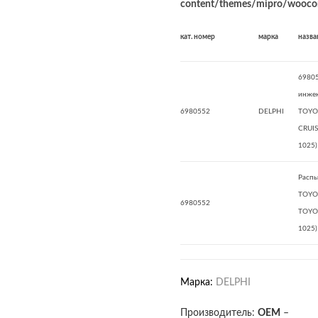
content/themes/mipro/woocom
кат. номер
марка
назва
69805
инже
6980552
DELPHI
TOYO
CRUI
1025)
Распы
TOYO
6980552
TOYOT
1025)
Марка:
DELPHI
Производитель:
OEM
–