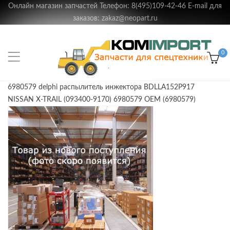
Онлайн магазин запчастей Телефон: 8(495)109-42-46 E-mail для
заказов: zakaz@neopart.ru
0
6980579 delphi распылитель инжектора BDLLA152P917
NISSAN X-TRAIL (093400-9170) 6980579 OEM (6980579)