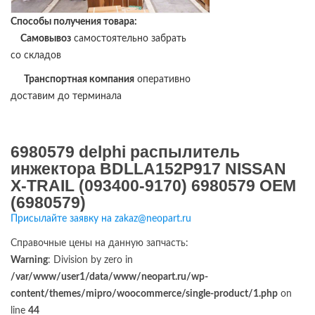
Способы получения товара:
Самовывоз
самостоятельно забрать
со складов
Транспортная компания
оперативно
доставим до терминала
6980579 delphi распылитель
инжектора BDLLA152P917 NISSAN
X-TRAIL (093400-9170) 6980579 OEM
(6980579)
Присылайте заявку на zakaz@neopart.ru
Справочные цены на данную запчасть:
Warning
: Division by zero in
/var/www/user1/data/www/neopart.ru/wp-
content/themes/mipro/woocommerce/single-product/1.php
on
line
44