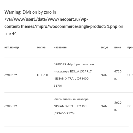
Warning
: Division by zero in
/var/www/user1/data/www/neopart.ru/wp-
content/themes/mipro/woocommerce/single-product/1.php
on
line
44
кат. номер
марка
название
вес,кг
цена
про
6980579 delphi распылитель
инжектора BDLLA152P917
4720
6980579
DELPHI
NAN
OE
NISSAN X-TRAIL (093400-
р.
9170)
Распылитель инжектора
5620
6980579
NISSAN X-TRAIL 2.2 DCI
NAN
DEL
р.
(093400-9170)