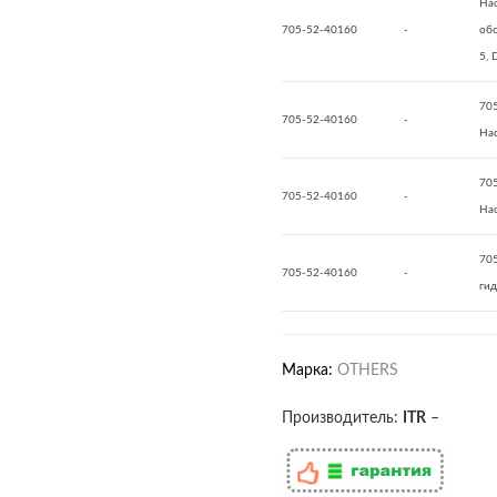
На
705-52-40160
-
об
5,
70
705-52-40160
-
На
70
705-52-40160
-
На
70
705-52-40160
-
ги
Марка:
OTHERS
Производитель:
ITR
–