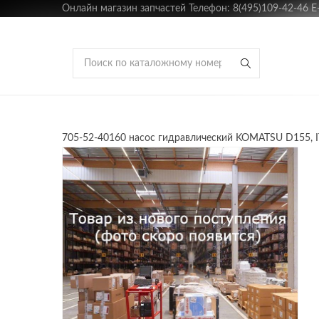
Онлайн магазин запчастей Телефон: 8(495)109-42-46 E-m
705-52-40160 насос гидравлический KOMATSU D155, I