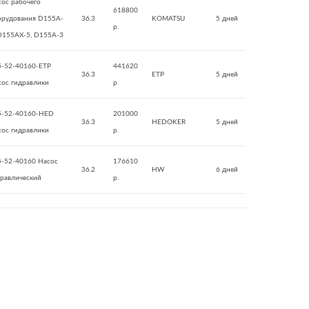
сос рабочего
618800
орудования D155A-
36.3
KOMATSU
5 дней
р.
 D155AX-5, D155A-3
5-52-40160-ETP
441620
36.3
ETP
5 дней
сос гидравлики
р.
5-52-40160-HED
201000
36.3
HEDOKER
5 дней
сос гидравлики
р.
5-52-40160 Насос
176610
36.2
HW
6 дней
дравлический
р.