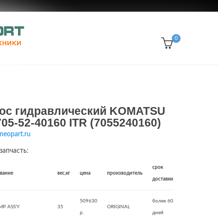
0
асос гидравлический KOMATSU
05-52-40160 ITR (7055240160)
neopart.ru
запчасть:
срок
звание
вес,кг
цена
производитель
доставки
509630
более 60
MP ASS'Y
35
ORIGINAL
р.
дней