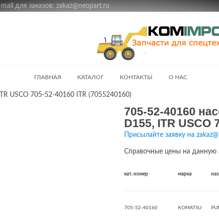
ail для заказов: zakaz@neopart.ru
ГЛАВНАЯ
КАТАЛОГ
КОНТАКТЫ
О НАС
TR USCO 705-52-40160 ITR (7055240160)
705-52-40160 н
D155, ITR USCO 7
Присылайте заявку на zakaz@
Справочные цены на данную 
кат. номер
марка
на
705-52-40160
KOMATSU
PU