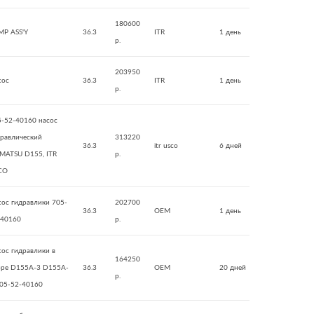
180600
MP ASS'Y
36.3
ITR
1 день
р.
203950
сос
36.3
ITR
1 день
р.
5-52-40160 насос
дравлический
313220
36.3
itr usco
6 дней
MATSU D155, ITR
р.
CO
ос гидравлики 705-
202700
36.3
OEM
1 день
-40160
р.
ос гидравлики в
164250
оре D155A-3 D155A-
36.3
OEM
20 дней
р.
705-52-40160