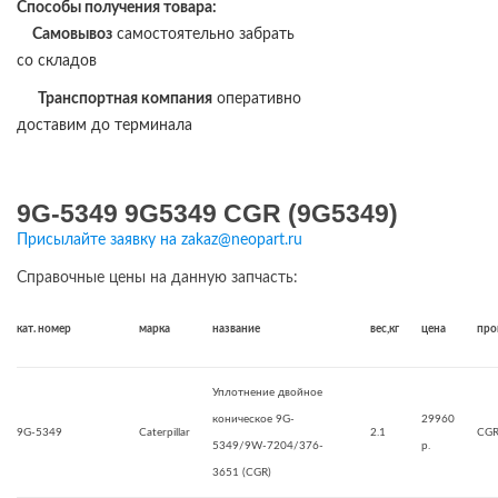
Способы получения товара:
Самовывоз
самостоятельно забрать
со складов
Транспортная компания
оперативно
доставим до терминала
9G-5349 9G5349 CGR (9G5349)
Присылайте заявку на zakaz@neopart.ru
Справочные цены на данную запчасть:
кат. номер
марка
название
вес,кг
цена
про
Уплотнение двойное
коническое 9G-
29960
9G-5349
Caterpillar
2.1
CG
5349/9W-7204/376-
р.
3651 (CGR)