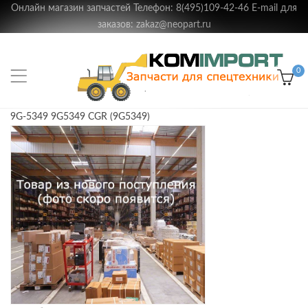
Онлайн магазин запчастей Телефон: 8(495)109-42-46 E-mail для
заказов: zakaz@neopart.ru
0
9G-5349 9G5349 CGR (9G5349)