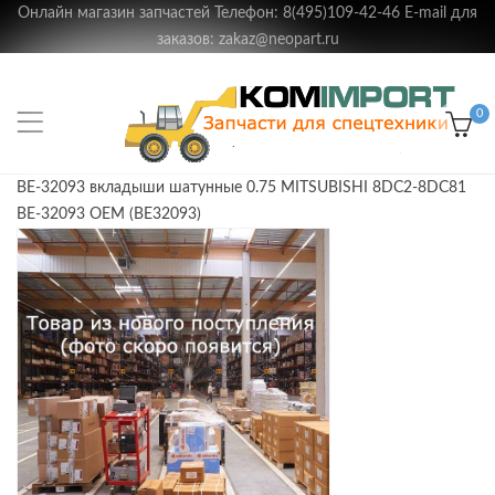
Онлайн магазин запчастей Телефон: 8(495)109-42-46 E-mail для
заказов: zakaz@neopart.ru
0
BE-32093 вкладыши шатунные 0.75 MITSUBISHI 8DC2-8DC81
BE-32093 OEM (BE32093)