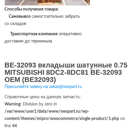
Способы получения товара:
Самовывоз
самостоятельно забрать
со складов
Транспортная компания
оперативно
доставим до терминала
BE-32093 вкладыши шатунные 0.75
MITSUBISHI 8DC2-8DC81 BE-32093
OEM (BE32093)
Присылайте заявку на zakaz@neopart.ru
Справочные цены на данную запчасть:
Warning
: Division by zero in
/var/www/user1/data/www/neopart.ru/wp-
content/themes/mipro/woocommerce/single-product/1.php
on
line
44