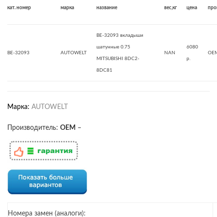
кат. номер
марка
название
вес,кг
цена
про
BE-32093 вкладыши
шатунные 0.75
6080
BE-32093
AUTOWELT
NAN
OE
MITSUBISHI 8DC2-
р.
8DC81
Марка:
AUTOWELT
Производитель:
OEM
–
Номера замен (аналоги):