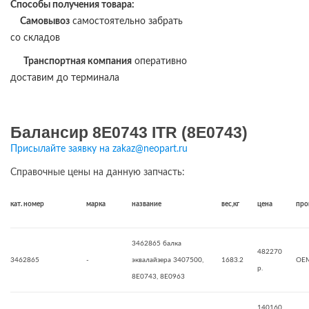
Способы получения товара:
Самовывоз
самостоятельно забрать
со складов
Транспортная компания
оперативно
доставим до терминала
Балансир 8E0743 ITR (8E0743)
Присылайте заявку на zakaz@neopart.ru
Справочные цены на данную запчасть:
кат. номер
марка
название
вес,кг
цена
про
3462865 балка
482270
3462865
-
эквалайзера 3407500,
1683.2
OE
р.
8E0743, 8E0963
140160