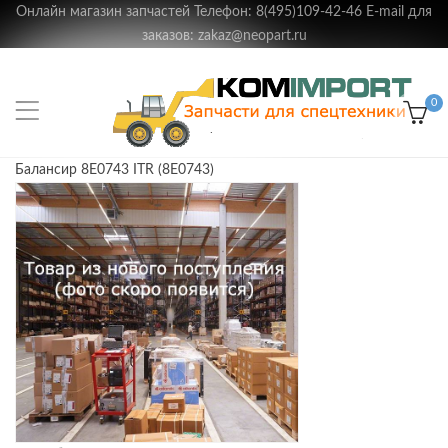
Онлайн магазин запчастей Телефон: 8(495)109-42-46 E-mail для
заказов: zakaz@neopart.ru
0
Балансир 8E0743 ITR (8E0743)