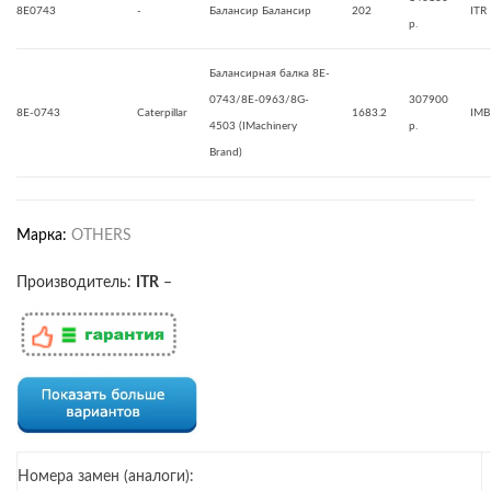
8E0743
-
Балансир Балансир
202
ITR
р.
Балансирная балка 8E-
0743/8E-0963/8G-
307900
8E-0743
Caterpillar
1683.2
IMB
4503 (IMachinery
р.
Brand)
Марка:
OTHERS
Производитель:
ITR
–
Номера замен (аналоги):