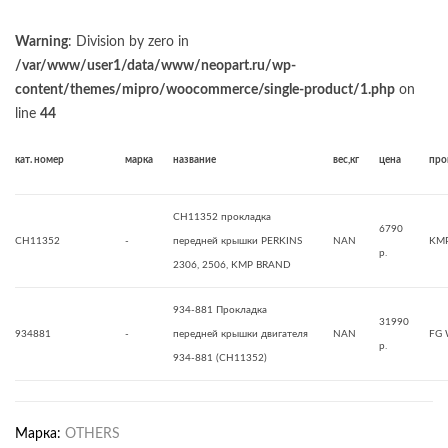
Warning
: Division by zero in
/var/www/user1/data/www/neopart.ru/wp-
content/themes/mipro/woocommerce/single-product/1.php
on
line
44
кат. номер
марка
название
вес,кг
цена
про
CH11352 прокладка
6790
CH11352
-
передней крышки PERKINS
NAN
KMP
р.
2306, 2506, KMP BRAND
934-881 Прокладка
31990
934881
-
передней крышки двигателя
NAN
FG 
р.
934-881 (CH11352)
Марка:
OTHERS