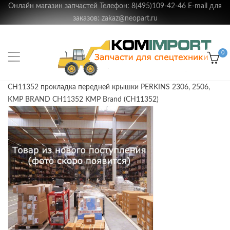
Онлайн магазин запчастей Телефон: 8(495)109-42-46 E-mail для
заказов: zakaz@neopart.ru
0
CH11352 прокладка передней крышки PERKINS 2306, 2506,
KMP BRAND CH11352 KMP Brand (CH11352)