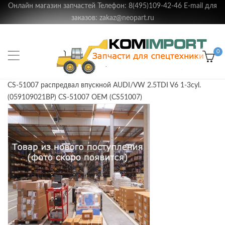
Онлайн магазин запчастей Телефон: 8(495)109-42-46 E-mail для
заказов: zakaz@neopart.ru
0
CS-51007 распредвал впускной AUDI/VW 2.5TDI V6 1-3cyl.
(059109021BP) CS-51007 OEM (CS51007)