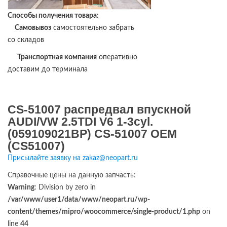
Способы получения товара:
Самовывоз
самостоятельно забрать
со складов
Транспортная компания
оперативно
доставим до терминала
CS-51007 распредвал впускной
AUDI/VW 2.5TDI V6 1-3cyl.
(059109021BP) CS-51007 OEM
(CS51007)
Присылайте заявку на zakaz@neopart.ru
Справочные цены на данную запчасть:
Warning
: Division by zero in
/var/www/user1/data/www/neopart.ru/wp-
content/themes/mipro/woocommerce/single-product/1.php
on
line
44