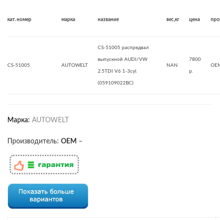
кат. номер
марка
название
вес,кг
цена
про
CS-51005 распредвал
выпускной AUDI/VW
7800
CS-51005
AUTOWELT
NAN
OE
2.5TDI V6 1-3cyl.
р.
(059109022BC)
Марка:
AUTOWELT
Производитель:
OEM
–