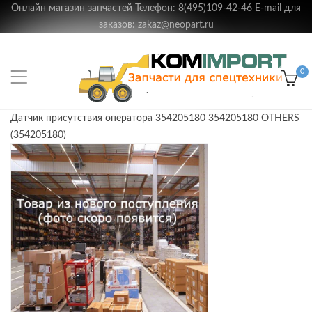
Онлайн магазин запчастей Телефон: 8(495)109-42-46 E-mail для
заказов: zakaz@neopart.ru
0
Датчик присутствия оператора 354205180 354205180 OTHERS
(354205180)