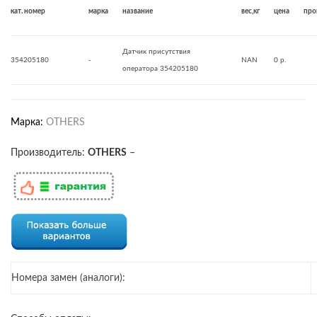
кат. номер
марка
название
вес,кг
цена
про
Датчик присутствия
354205180
-
NAN
0 р.
оператора 354205180
Марка:
OTHERS
Производитель:
OTHERS
–
Номера замен (аналоги):