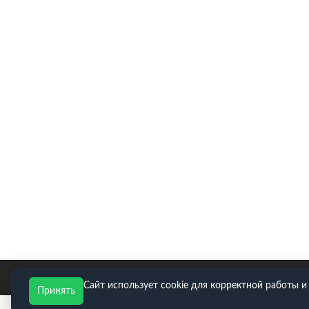
E-mail для заявок: zakaz@neopart.ru. Телефон:
8(495)
Сайт использует cookie для корректной работы и
Принять