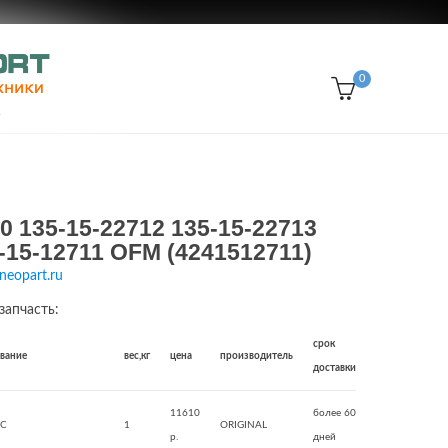
0
0 135-15-22712 135-15-22713
-15-12711 OFM (4241512711)
neopart.ru
запчасть:
срок
звание
вес,кг
цена
производитель
доставки
11610
более 60
SC
1
ORIGINAL
р.
дней