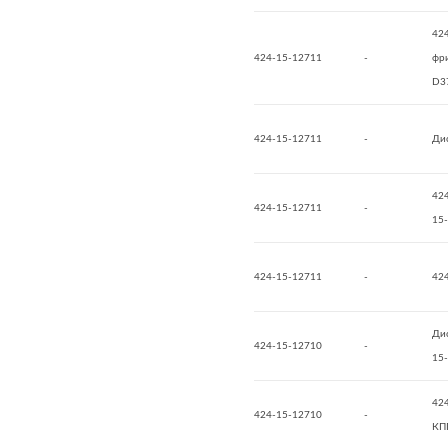
42
424-15-12711
-
фр
D3
424-15-12711
-
Ди
42
424-15-12711
-
15
424-15-12711
-
42
Ди
424-15-12710
-
15
42
424-15-12710
-
КП