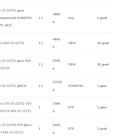
4-15-12711 диск
3880
икционный KOMATSU
1.1
mcp
6 дней
р.
75, MCP
4840
ск 424-15-12711
1.1
OEM
20 дней
р.
4-15-12711 диск 424-
2590
1.1
OEM
30 дней
-12710
р.
37920
4-15-12711 ДИСК
1.1
KOMATSU
1 день
р.
ск 135-15-22712 135-
5580
1
ETP
1 день
-22713 424-15-12711
р.
4-15-12710-ETP Диск
4600
1
ETP
5 дней
П 424-15-12711
р.