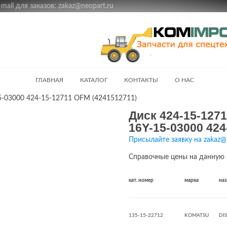
ail для заказов: zakaz@neopart.ru
ГЛАВНАЯ
КАТАЛОГ
КОНТАКТЫ
О НАС
5-03000 424-15-12711 OFM (4241512711)
Диск 424-15-1271
16Y-15-03000 424
Присылайте заявку на zakaz@
Справочные цены на данную 
кат. номер
марка
на
135-15-22712
KOMATSU
DI