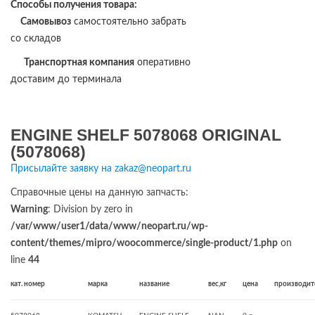
Способы получения товара:
Самовывоз
самостоятельно забрать
со складов
Транспортная компания
оперативно
доставим до терминала
ENGINE SHELF 5078068 ORIGINAL
(5078068)
Присылайте заявку на zakaz@neopart.ru
Справочные цены на данную запчасть:
Warning
: Division by zero in
/var/www/user1/data/www/neopart.ru/wp-
content/themes/mipro/woocommerce/single-product/1.php
on
line
44
кат. номер
марка
название
вес,кг
цена
производит