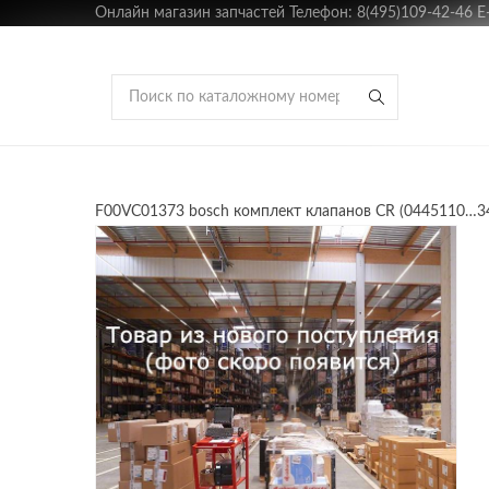
Онлайн магазин запчастей Телефон: 8(495)109-42-46 E-m
F00VC01373 bosch комплект клапанов CR (0445110…3