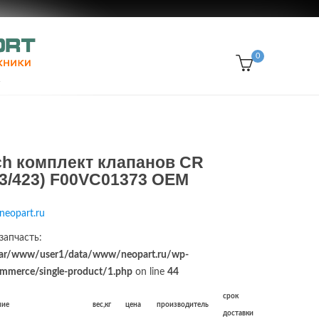
0
ch комплект клапанов CR
3/423) F00VC01373 OEM
neopart.ru
запчасть:
ar/www/user1/data/www/neopart.ru/wp-
merce/single-product/1.php
on line
44
срок
ние
вес,кг
цена
производитель
доставки