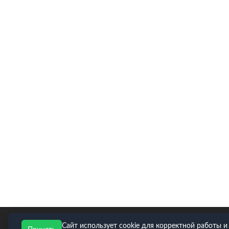
E-mail для заявок: zakaz@neopart.ru. Телефон:
8(495)
Сайт использует cookie для корректной работы и