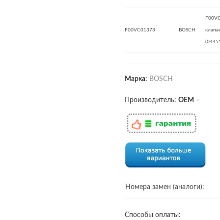
F00VC
F00VC01373
BOSCH
клапа
(0445
Марка:
BOSCH
Производитель:
OEM
–
Номера замен (аналоги):
Способы оплаты: