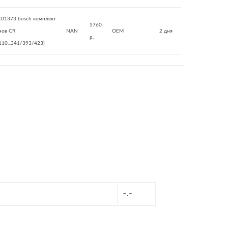
01373 bosch комплект
5760
нов CR
NAN
OEM
2 дня
р.
110...341/393/423)
–.–