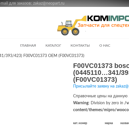
ail для заказов: zakaz@neopart.ru
ГЛАВНАЯ
КАТАЛОГ
КОНТАКТЫ
О НАС
41/393/423) F00VC01373 OEM (F00VC01373)
F00VC01373 bos
(0445110…341/39
(F00VC01373)
Присылайте заявку на zakaz@
Справочные цены на данную 
Warning
: Division by zero in
/v
content/themes/mipro/woocom
кат. номер
марка
назва