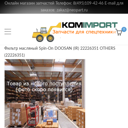
Онлайн магазин запчастей Телефон: 8(495)109-42-46 E-mail для
заказов: zakaz@neopart.ru
0
Фильтр масляный Spin-On DOOSAN (IR) 22226351 OTHERS
(22226351)