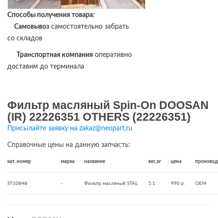
Способы получения товара:
Самовывоз
самостоятельно забрать
со складов
Транспортная компания
оперативно
доставим до терминала
Фильтр масляный Spin-On DOOSAN
(IR) 22226351 OTHERS (22226351)
Присылайте заявку на zakaz@neopart.ru
Справочные цены на данную запчасть:
кат. номер
марка
название
вес,кг
цена
производ
ST10848
-
Фильтр масляный STAL
5.1
990 р.
OEM