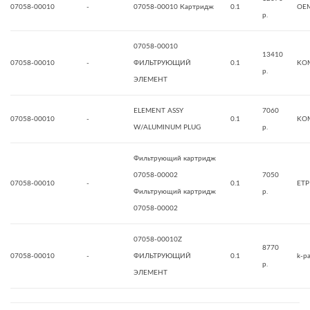
07058-00010
-
07058-00010 Картридж
0.1
OE
р.
07058-00010
13410
07058-00010
-
ФИЛЬТРУЮЩИЙ
0.1
KO
р.
ЭЛЕМЕНТ
ELEMENT ASSY
7060
07058-00010
-
0.1
KO
W/ALUMINUM PLUG
р.
Фильтрующий картридж
07058-00002
7050
07058-00010
-
0.1
ETP
Фильтрующий картридж
р.
07058-00002
07058-00010Z
8770
07058-00010
-
ФИЛЬТРУЮЩИЙ
0.1
k-pa
р.
ЭЛЕМЕНТ