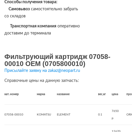
Способы получения товара:
Самовывоз
самостоятельно забрать
со складов
Транспортная компания
оперативно
доставим до терминала
Фильтрующий картридж 07058-
00010 OEM (0705800010)
Присылайте заявку на zakaz@neopart.ru
Справочные цены на данную запчасть:
кат. номер
марка
название
вес,кг
цена
про
7650
07058-00010
KOMATSU
ELEMENT
0.1
ORI
р.
12670