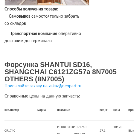
Способы получения товара:
Самовывоз
самостоятельно забрать
со складов
Транспортная компания
оперативно
доставим до терминала
Форсунка SHANTUI SD16,
SHANGCHAI C6121ZG57a 8N7005
OTHERS (8N7005)
Присылайте заявку на zakaz@neopart.ru
Справочные цены на данную запчасть:
кат. номер
марка
название
вес,кг
цена
про
ИНЖЕКТОР 0R1740
18120
0R1740
-
27.1
Blu