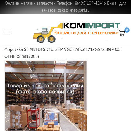
Онлайн магазин запчастей Телефон: 8(495)109-42-46 E-mail для
заказов: zakaz@neopart.ru
0
Форсунка SHANTUI SD16, SHANGCHAI C6121ZG57a 8N7005
OTHERS (8N7005)