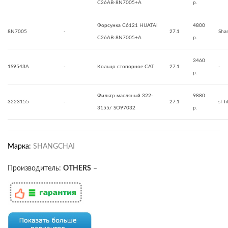
C26AB-8N7005+A
р.
Форсунка C6121 HUATAI
4800
8N7005
-
27.1
Sha
C26AB-8N7005+A
р.
3460
1S9543A
-
Кольцо стопорное CAT
27.1
-
р.
Фильтр масляный 322-
9880
3223155
-
27.1
sf fi
3155/ SO97032
р.
Марка:
SHANGCHAI
Производитель:
OTHERS
–