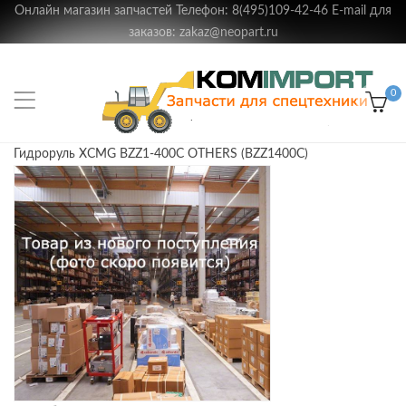
Онлайн магазин запчастей Телефон: 8(495)109-42-46 E-mail для
заказов: zakaz@neopart.ru
0
Гидроруль XCMG BZZ1-400C OTHERS (BZZ1400C)