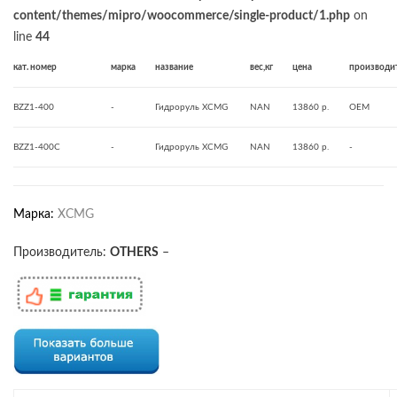
content/themes/mipro/woocommerce/single-product/1.php
on
line
44
кат. номер
марка
название
вес,кг
цена
производи
BZZ1-400
-
Гидроруль XCMG
NAN
13860 р.
OEM
BZZ1-400C
-
Гидроруль XCMG
NAN
13860 р.
-
Марка:
XCMG
Производитель:
OTHERS
–