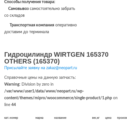
Способы получения товара:
Самовывоз
самостоятельно забрать
со складов
Транспортная компания
оперативно
доставим до терминала
Гидроцилиндр WIRTGEN 165370
OTHERS (165370)
Присылайте заявку на zakaz@neopart.ru
Справочные цены на данную запчасть:
Warning
: Division by zero in
/var/www/user1/data/www/neopart.ru/wp-
content/themes/mipro/woocommerce/single-product/1.php
on
line
44
кат. номер
марка
название
вес,кг
цена
произв