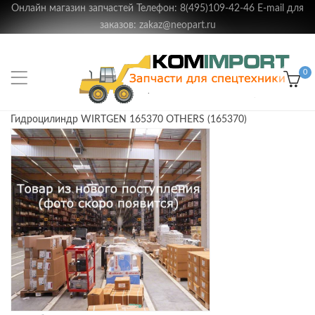
Онлайн магазин запчастей Телефон: 8(495)109-42-46 E-mail для
заказов: zakaz@neopart.ru
0
Гидроцилиндр WIRTGEN 165370 OTHERS (165370)