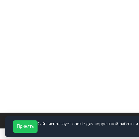
E-mail для заявок: zakaz@neopart.ru. Телефон:
8(495)
Сайт использует cookie для корректной работы и
Принять