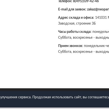
Телефон:
8(495)109-42-46
E-mail для заявок: zakaz@neopart
Адрес склада и офиса:
141031 М
Заводская, строение 3Б
Часы работы склада:
понедельни
Суббота, воскресенье - выходн
Прием звонков:
понедельник-чет
Суббота, воскресенье - выходн
109-42-46
 улучшения сервиса. Продолжая использовать сайт, вы соглашаетесь
Политика конфиденциальности
Согласие на обработку ПДн