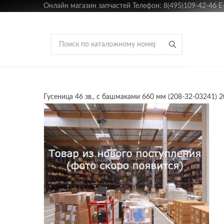
Онлайн магазин запчастей Телефон: 8(495)109-42-46 E-m
Гусеница 46 зв., с башмаками 660 мм (208-32-03241) 