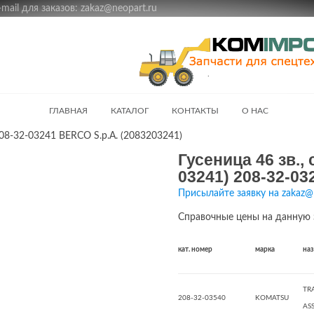
ail для заказов: zakaz@neopart.ru
ГЛАВНАЯ
КАТАЛОГ
КОНТАКТЫ
О НАС
208-32-03241 BERCO S.p.A. (2083203241)
Гусеница 46 зв.,
03241) 208-32-03
Присылайте заявку на zakaz@
Справочные цены на данную 
кат. номер
марка
на
TR
208-32-03540
KOMATSU
ASS