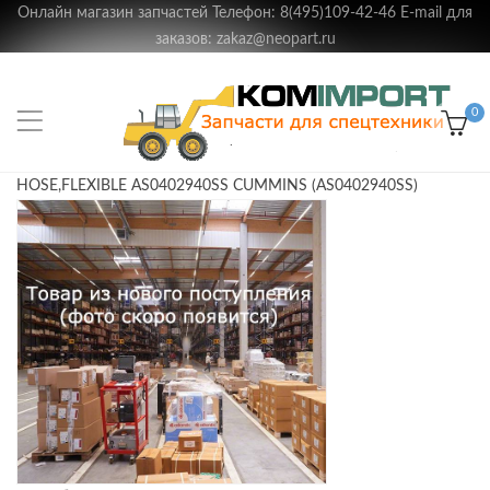
Онлайн магазин запчастей Телефон: 8(495)109-42-46 E-mail для
заказов: zakaz@neopart.ru
0
HOSE,FLEXIBLE AS0402940SS CUMMINS (AS0402940SS)