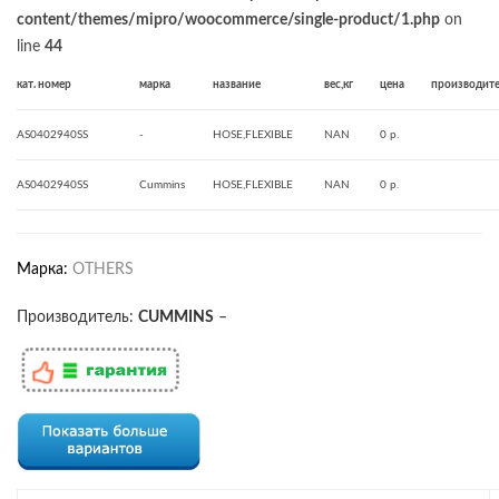
content/themes/mipro/woocommerce/single-product/1.php
on
line
44
кат. номер
марка
название
вес,кг
цена
производит
AS0402940SS
-
HOSE,FLEXIBLE
NAN
0 р.
AS0402940SS
Cummins
HOSE,FLEXIBLE
NAN
0 р.
Марка:
OTHERS
Производитель:
CUMMINS
–