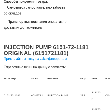
Способы получения товара:
Самовывоз
самостоятельно забрать
со складов
Транспортная компания
оперативно
доставим до терминала
INJECTION PUMP 6151-72-1181
ORIGINAL (6151721181)
Присылайте заявку на zakaz@neopart.ru
Справочные цены на данную запчасть:
кат. номер
марка
название
вес,кг
цена
про
813170
6151-72-1181
KOMATSU
INJECTION PUMP
28.7
ORI
р.
316870