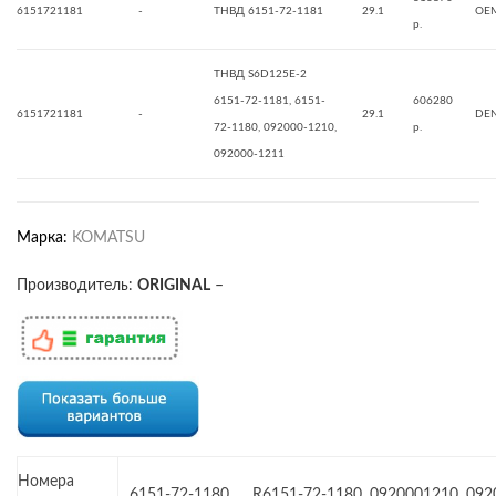
6151721181
-
ТНВД 6151-72-1181
29.1
OE
р.
ТНВД S6D125E-2
6151-72-1181, 6151-
606280
6151721181
-
29.1
DE
72-1180, 092000-1210,
р.
092000-1211
Марка:
KOMATSU
Производитель:
ORIGINAL
–
Номера
6151-72-1180, , , R6151-72-1180, 0920001210, 09