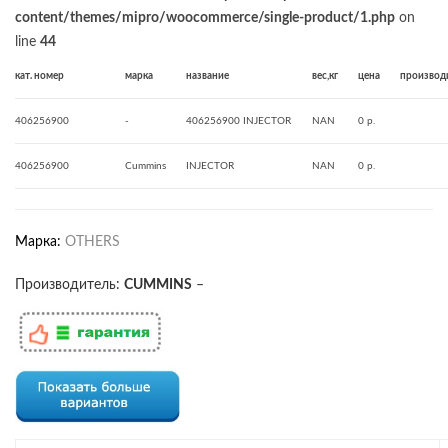
content/themes/mipro/woocommerce/single-product/1.php
on
line
44
кат. номер
марка
название
вес,кг
цена
производ
406256900
-
406256900 INJECTOR
NAN
0 р.
406256900
Cummins
INJECTOR
NAN
0 р.
Марка:
OTHERS
Производитель:
CUMMINS
–