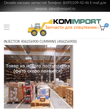
Онлайн магазин запчастей Телефон: 8(495)109-42-46 E-mail для
заказов: zakaz@neopart.ru
0
INJECTOR 406256900 CUMMINS (406256900)