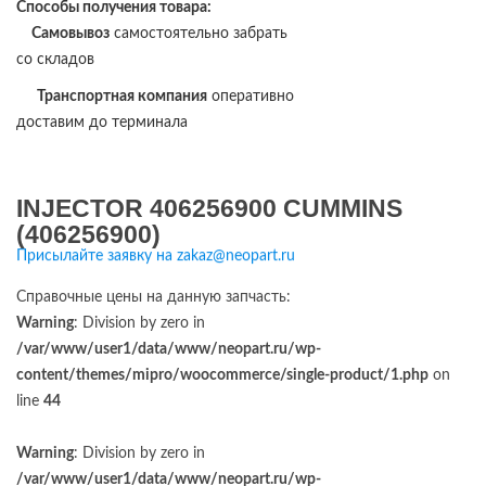
Способы получения товара:
Самовывоз
самостоятельно забрать
со складов
Транспортная компания
оперативно
доставим до терминала
INJECTOR 406256900 CUMMINS
(406256900)
Присылайте заявку на zakaz@neopart.ru
Справочные цены на данную запчасть:
Warning
: Division by zero in
/var/www/user1/data/www/neopart.ru/wp-
content/themes/mipro/woocommerce/single-product/1.php
on
line
44
Warning
: Division by zero in
/var/www/user1/data/www/neopart.ru/wp-