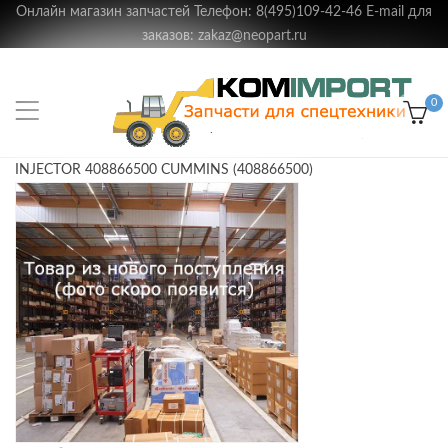
Онлайн магазин запчастей Телефон: 8(495)109-42-46 E-mail для
заказов: zakaz@neopart.ru
0
INJECTOR 408866500 CUMMINS (408866500)