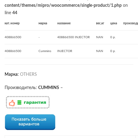
content/themes/mipro/woocommerce/single-product/1.php
on
line
44
кат. номер
марка
название
вес,кг
цена
производ
408866500
-
408866500 INJECTOR
NAN
0 р.
408866500
Cummins
INJECTOR
NAN
0 р.
Марка:
OTHERS
Производитель:
CUMMINS
–