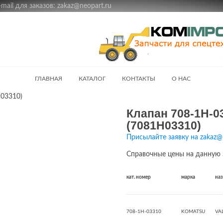
ail для заказов: zakaz@neopart.ru
ГЛАВНАЯ
КАТАЛОГ
КОНТАКТЫ
О НАС
03310)
Клапан 708-1H-0
(7081H03310)
Присылайте заявку на zakaz@
Справочные цены на данную 
кат. номер
марка
на
708-1H-03310
KOMATSU
VAL