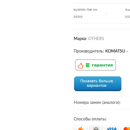
KLAPAN-708-1H-
Кл
-
03310
03
Марка:
OTHERS
Производитель:
KOMATSU
–
Номера замен (аналоги):
Способы оплаты: