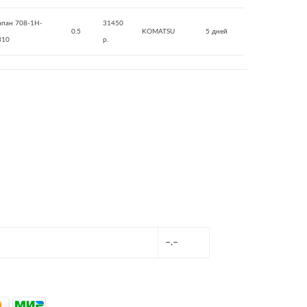
апан 708-1H-
31450
0.5
KOMATSU
5 дней
310
р.
–.–