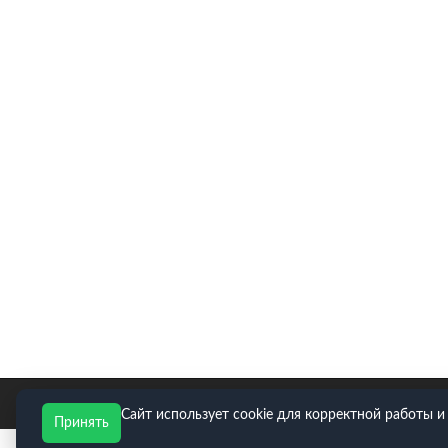
E-mail для заявок: zakaz@neopart.ru. Телефон:
8(495)
Сайт использует cookie для корректной работы и
Принять