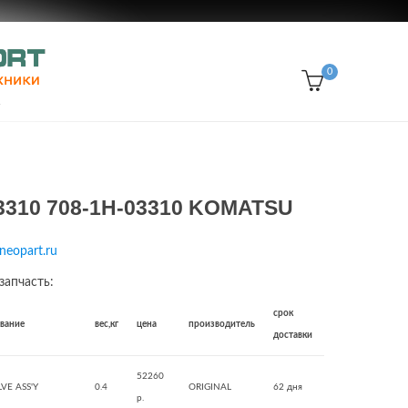
0
3310 708-1H-03310 KOMATSU
neopart.ru
запчасть:
срок
звание
вес,кг
цена
производитель
доставки
52260
VE ASS'Y
0.4
ORIGINAL
62 дня
р.