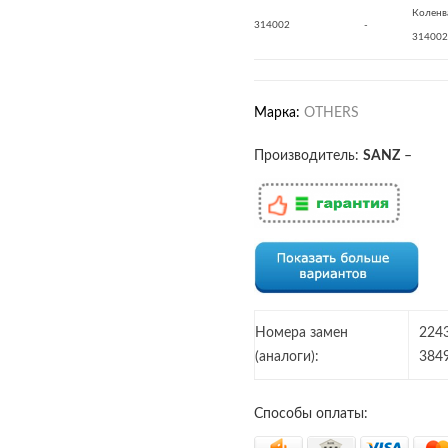
Коленва
314002
-
314002
Марка:
OTHERS
Производитель:
SANZ
–
Номера замен
2243
(аналоги):
384
Способы оплаты: