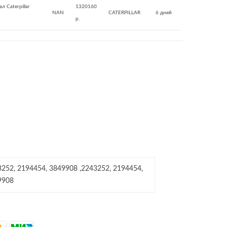
л Caterpillar
1320160
NAN
CATERPILLAR
6 дней
р.
252, 2194454, 3849908 ,2243252, 2194454,
9908