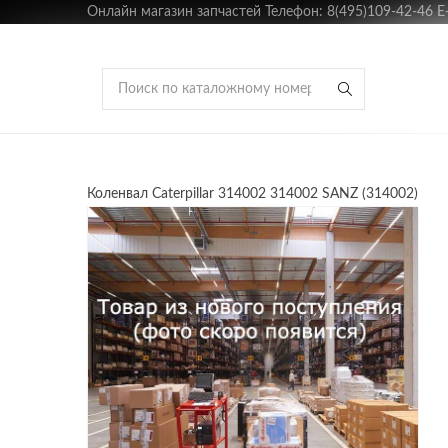
Онлайн магазин запчастей Телефон: 8(495)109-42-46 E-m
Коленвал Caterpillar 314002 314002 SANZ (314002)