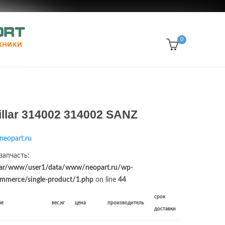
0
llar 314002 314002 SANZ
neopart.ru
запчасть:
ar/www/user1/data/www/neopart.ru/wp-
merce/single-product/1.php
on line
44
срок
ие
вес,кг
цена
производитель
доставки