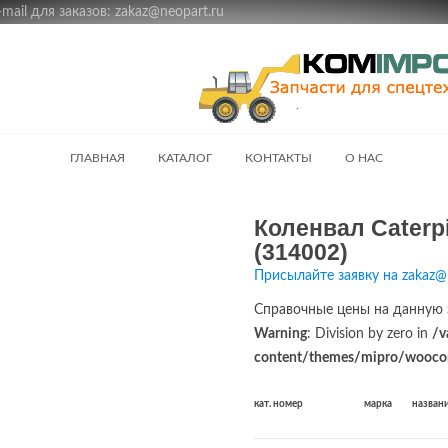
ail для заказов: zakaz@neopart.ru
ГЛАВНАЯ
КАТАЛОГ
КОНТАКТЫ
О НАС
Коленвал Caterpi
(314002)
Присылайте заявку на zakaz@
Справочные цены на данную 
Warning
: Division by zero in
/v
content/themes/mipro/woocom
кат. номер
марка
назван