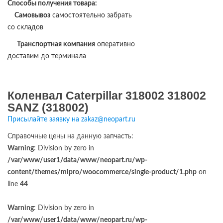
Способы получения товара:
Самовывоз
самостоятельно забрать
со складов
Транспортная компания
оперативно
доставим до терминала
Коленвал Caterpillar 318002 318002
SANZ (318002)
Присылайте заявку на zakaz@neopart.ru
Справочные цены на данную запчасть:
Warning
: Division by zero in
/var/www/user1/data/www/neopart.ru/wp-
content/themes/mipro/woocommerce/single-product/1.php
on
line
44
Warning
: Division by zero in
/var/www/user1/data/www/neopart.ru/wp-