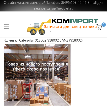
Онлайн магазин запчастей Телефон: 8(495)109-42-46 E-mail для
заказов: zakaz@neopart.ru
0
Коленвал Caterpillar 318002 318002 SANZ (318002)