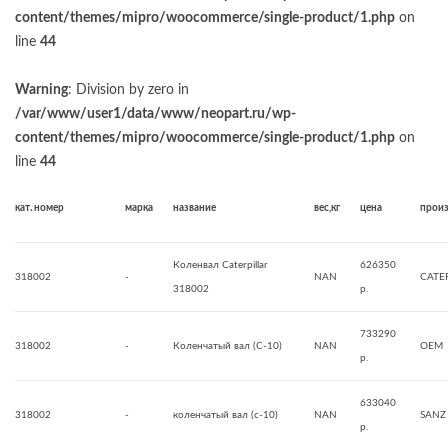
content/themes/mipro/woocommerce/single-product/1.php
on
line
44
Warning
: Division by zero in
/var/www/user1/data/www/neopart.ru/wp-
content/themes/mipro/woocommerce/single-product/1.php
on
line
44
кат. номер
марка
название
вес,кг
цена
прои
Коленвал Caterpillar
626350
318002
-
NAN
CATE
318002
р.
733290
318002
-
Коленчатый вал (C-10)
NAN
OEM
р.
633040
318002
-
коленчатый вал (c-10)
NAN
SANZ
р.