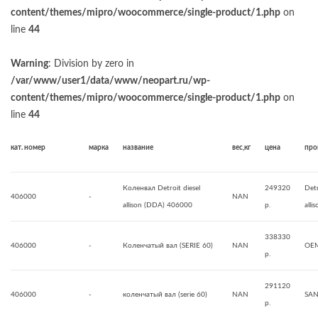
content/themes/mipro/woocommerce/single-product/1.php
on
line
44
Warning
: Division by zero in
/var/www/user1/data/www/neopart.ru/wp-
content/themes/mipro/woocommerce/single-product/1.php
on
line
44
кат. номер
марка
название
вес,кг
цена
про
Коленвал Detroit diesel
249320
Detr
406000
-
NAN
allison (DDA) 406000
р.
alli
338330
406000
-
Коленчатый вал (SERIE 60)
NAN
OE
р.
291120
406000
-
коленчатый вал (serie 60)
NAN
SA
р.