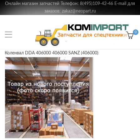
Онлайн магазин запчастей Телефон: 8(495)109-42-46 E-mail для
заказов: zakaz@neopart.ru
0
Коленвал DDA 406000 406000 SANZ (406000)