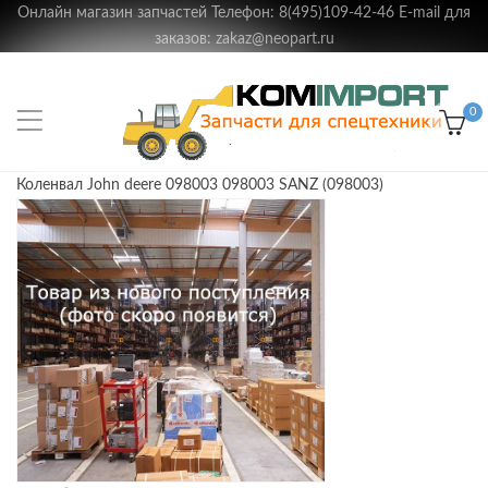
Онлайн магазин запчастей Телефон: 8(495)109-42-46 E-mail для
заказов: zakaz@neopart.ru
0
Коленвал John deere 098003 098003 SANZ (098003)