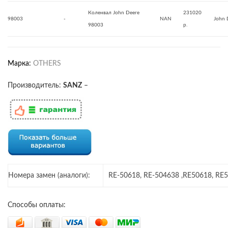
Коленвал John Deere
231020
98003
-
NAN
John 
98003
р.
Марка:
OTHERS
Производитель:
SANZ
–
Номера замен (аналоги):
RE-50618, RE-504638 ,RE50618, RE
Способы оплаты: