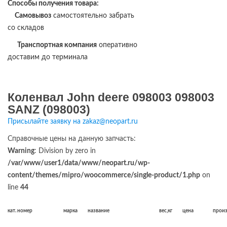
Способы получения товара:
Самовывоз
самостоятельно забрать
со складов
Транспортная компания
оперативно
доставим до терминала
Коленвал John deere 098003 098003
SANZ (098003)
Присылайте заявку на zakaz@neopart.ru
Справочные цены на данную запчасть:
Warning
: Division by zero in
/var/www/user1/data/www/neopart.ru/wp-
content/themes/mipro/woocommerce/single-product/1.php
on
line
44
кат. номер
марка
название
вес,кг
цена
прои