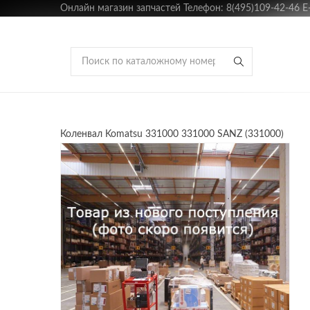
Онлайн магазин запчастей Телефон: 8(495)109-42-46 E-m
Коленвал Komatsu 331000 331000 SANZ (331000)