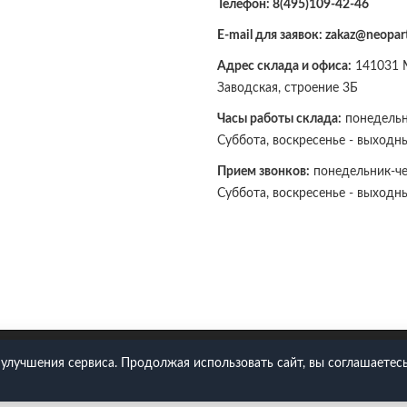
Телефон:
8(495)109-42-46
E-mail для заявок: zakaz@neopart
Адрес склада и офиса:
141031 М
Заводская, строение 3Б
Часы работы склада:
понедельни
Суббота, воскресенье - выходн
Прием звонков:
понедельник-чет
Суббота, воскресенье - выходн
109-42-46
 улучшения сервиса. Продолжая использовать сайт, вы соглашаетесь
Политика конфиденциальности
Согласие на обработку ПДн