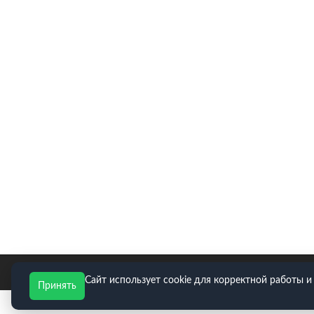
E-mail для заявок: zakaz@neopart.ru. Телефон:
8(495)
Сайт использует cookie для корректной работы и
Принять