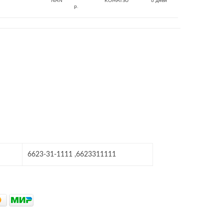
NAN
KOMATSU
6 дней
р.
6623-31-1111 ,6623311111