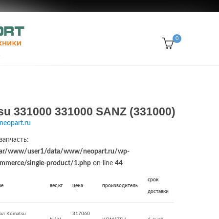
0
u 331000 331000 SANZ (331000)
neopart.ru
запчасть:
ar/www/user1/data/www/neopart.ru/wp-
merce/single-product/1.php
on line
44
срок
ие
вес,кг
цена
производитель
доставки
ал Komatsu
317060