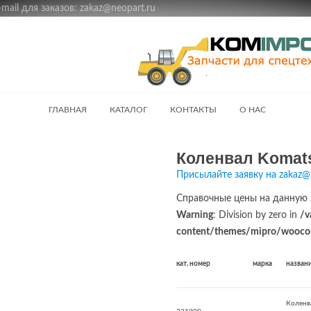
ail для заказов: zakaz@neopart.ru
ГЛАВНАЯ
КАТАЛОГ
КОНТАКТЫ
О НАС
Коленвал Komats
Присылайте заявку на zakaz@
Справочные цены на данную 
Warning
: Division by zero in
/v
content/themes/mipro/woocom
кат. номер
марка
назван
Коленв