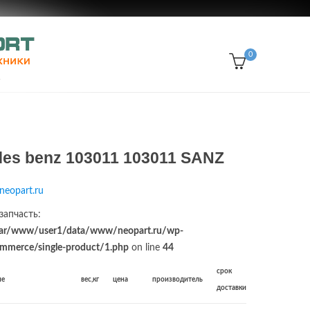
0
es benz 103011 103011 SANZ
neopart.ru
запчасть:
ar/www/user1/data/www/neopart.ru/wp-
merce/single-product/1.php
on line
44
срок
ие
вес,кг
цена
производитель
доставки