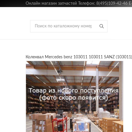
Онлайн магазин запчастей Телефон: 8(495)109-42-46 E-m
Коленвал Mercedes benz 103011 103011 SANZ (103011