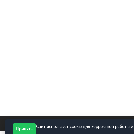
E-mail для заявок: zakaz@neopart.ru. Телефон:
8(495)
Сайт использует cookie для корректной работы и
Принять