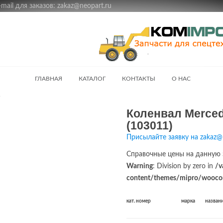
ail для заказов: zakaz@neopart.ru
ГЛАВНАЯ
КАТАЛОГ
КОНТАКТЫ
О НАС
)
Коленвал Merced
(103011)
Присылайте заявку на zakaz@
Справочные цены на данную 
Warning
: Division by zero in
/v
content/themes/mipro/woocom
кат. номер
марка
назван