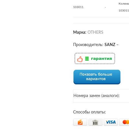
Коленв
103011
-
103011
Марка:
OTHERS
Производитель:
SANZ
–
Номера замен (аналоги):
Способы оплаты: