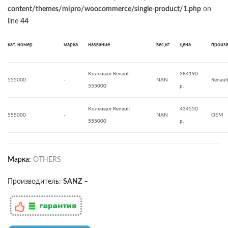
content/themes/mipro/woocommerce/single-product/1.php
on
line
44
кат. номер
марка
название
вес,кг
цена
произ
Коленвал Renault
384190
555000
-
NAN
Renaul
555000
р.
Коленвал Renault
434550
555000
-
NAN
OEM
555000
р.
Марка:
OTHERS
Производитель:
SANZ
–