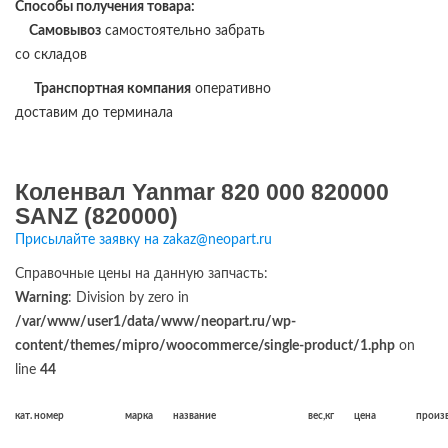
Способы получения товара:
Самовывоз
самостоятельно забрать
со складов
Транспортная компания
оперативно
доставим до терминала
Коленвал Yanmar 820 000 820000
SANZ (820000)
Присылайте заявку на zakaz@neopart.ru
Справочные цены на данную запчасть:
Warning
: Division by zero in
/var/www/user1/data/www/neopart.ru/wp-
content/themes/mipro/woocommerce/single-product/1.php
on
line
44
кат. номер
марка
название
вес,кг
цена
произ