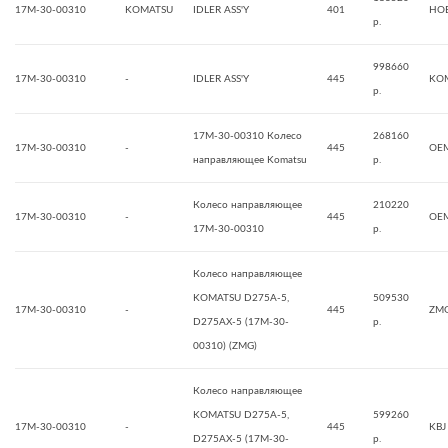
17M-30-00310
KOMATSU
IDLER ASS'Y
401
HO
р.
998660
17M-30-00310
-
IDLER ASS'Y
445
KO
р.
17M-30-00310 Колесо
268160
17M-30-00310
-
445
OE
направляющее Komatsu
р.
⁠Колесо направляющее
210220
17M-30-00310
-
445
OE
17М-30-00310
р.
Колесо направляющее
KOMATSU D275A-5,
509530
17M-30-00310
-
445
ZM
D275AX-5 (17M-30-
р.
00310) (ZMG)
Колесо направляющее
KOMATSU D275A-5,
599260
17M-30-00310
-
445
KBJ
D275AX-5 (17M-30-
р.