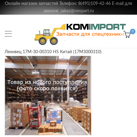
Онлайн магазин запчастей Телефон: 8(495)109-42-46 E-mail для
заказов: zakaz@neopart.ru
0
Ленивец 17M-30-00310 HS Китай (17M3000310)