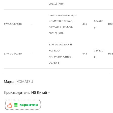
00310) (KBJ)
Колесо направляющее
KOMATSU D275A-5,
306900
17M-30-00310
-
445
KBJ
D275AX-5 (17M-30-
р.
00310) (KBJ)
17M-30-00310-HSB
КОЛЕСО
184810
17M-30-00310
-
445
HSB
НАПРАВЛЯЮЩЕЕ
р.
D275A-5
Марка:
KOMATSU
Производитель:
HS Китай
–