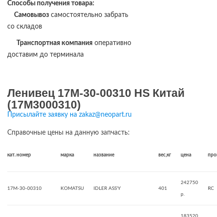
Способы получения товара:
Самовывоз
самостоятельно забрать
со складов
Транспортная компания
оперативно
доставим до терминала
Ленивец 17M-30-00310 HS Китай
(17M3000310)
Присылайте заявку на zakaz@neopart.ru
Справочные цены на данную запчасть:
кат. номер
марка
название
вес,кг
цена
про
242750
17M-30-00310
KOMATSU
IDLER ASS'Y
401
RC
р.
183520